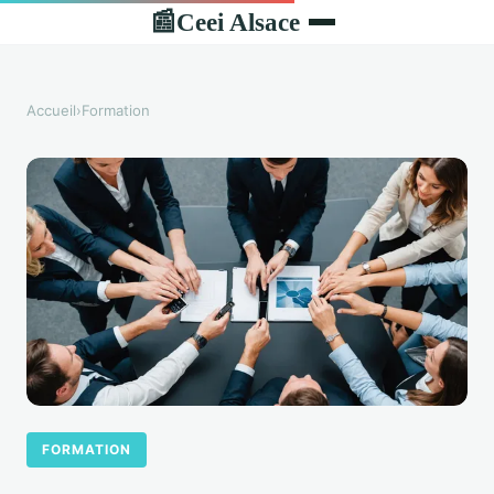
Ceei Alsace
📰
Accueil
›
Formation
FORMATION