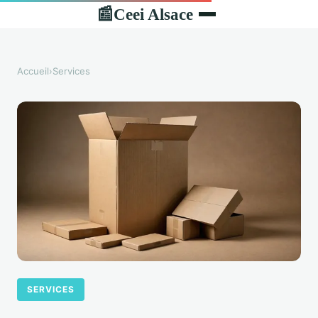
Ceei Alsace
📰
Accueil
›
Services
SERVICES