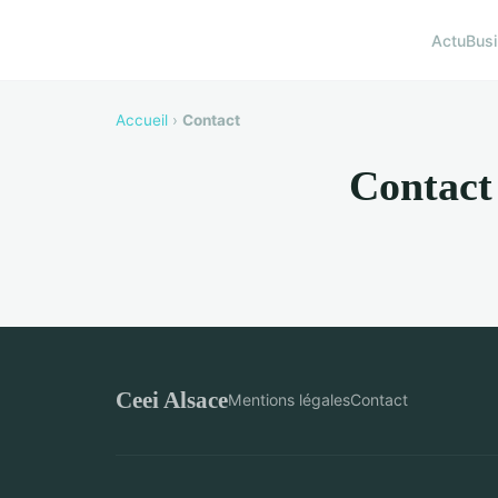
Actu
Bus
Accueil
›
Contact
Contact
Ceei Alsace
Mentions légales
Contact