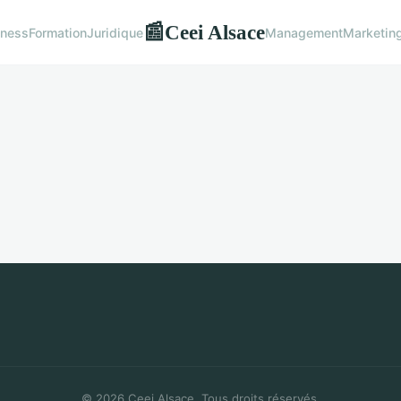
Ceei Alsace
📰
iness
Formation
Juridique
Management
Marketin
© 2026 Ceei Alsace. Tous droits réservés.