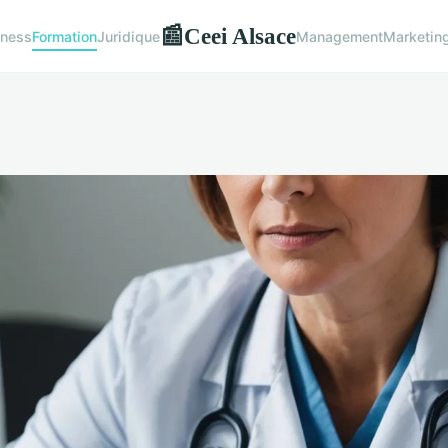
Ceei Alsace
📰
iness
Formation
Juridique
Management
Marketin