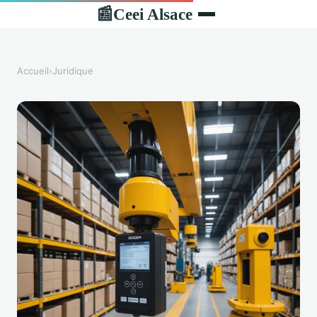
Ceei Alsace
📰
Accueil
›
Juridique