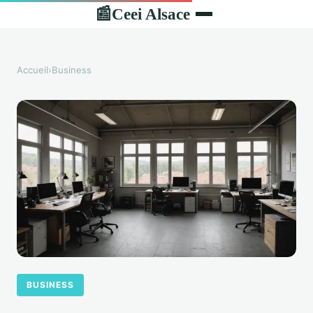
Ceei Alsace
📰
Accueil
›
Business
BUSINESS