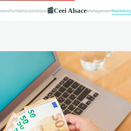
Ceei Alsace
📰
iness
Formation
Juridique
Management
Marketin