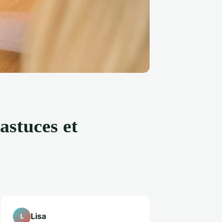
astuces et
Lisa
L