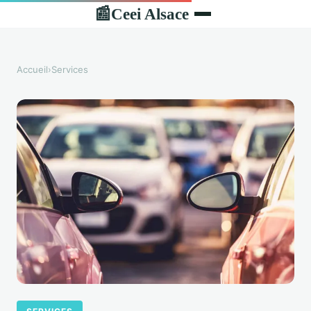
Ceei Alsace
📰
Accueil
›
Services