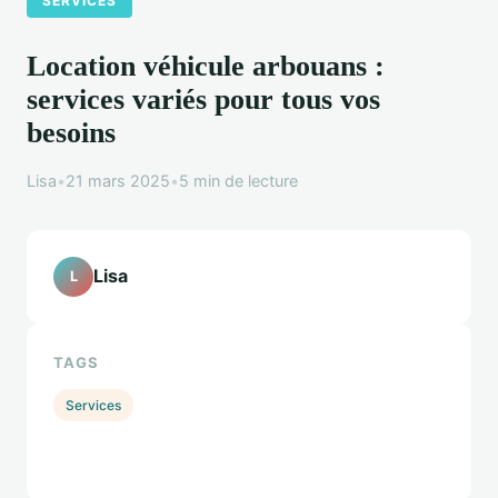
SERVICES
Location véhicule arbouans :
services variés pour tous vos
besoins
Lisa
•
21 mars 2025
•
5 min de lecture
Lisa
L
TAGS
Services