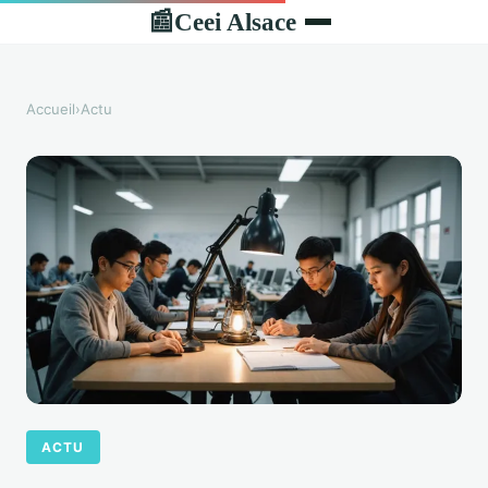
Ceei Alsace
📰
Accueil
›
Actu
ACTU